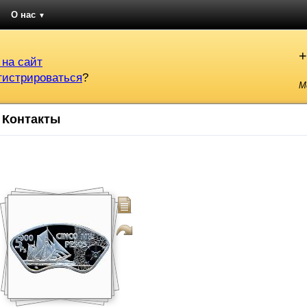
О нас
▼
+
 на сайт
гистрироваться
?
М
Контакты