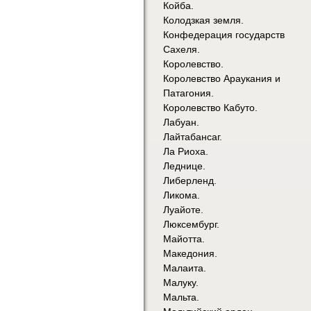
Койба.
Колодзкая земля.
Конфедерация государств
Сахеля.
Королевство.
Королевство Араукания и
Патагония.
Королевство Кабуто.
Лабуан.
Лайтабансаг.
Ла Риоха.
Леднице.
Либерленд.
Ликома.
Луайоте.
Люксембург.
Майотта.
Македония.
Малаита.
Малуку.
Мальта.