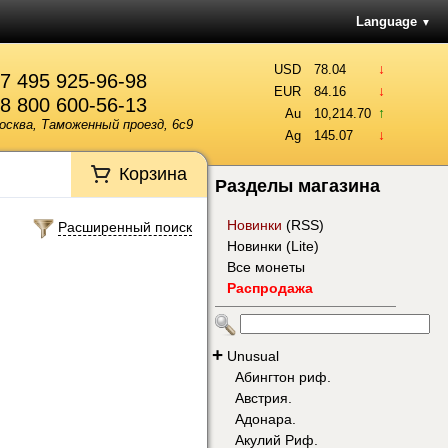
Language
▼
↓
USD
78.04
7 495 925-96-98
↓
EUR
84.16
8 800 600-56-13
↑
Au
10,214.70
осква, Таможенный проезд, 6с9
↓
Ag
145.07
Корзина
Разделы магазина
Новинки
(
RSS
)
Расширенный поиск
Новинки (Lite)
Все монеты
Распродажа
+
Unusual
Абингтон риф.
Австрия.
Адонара.
Акулий Риф.