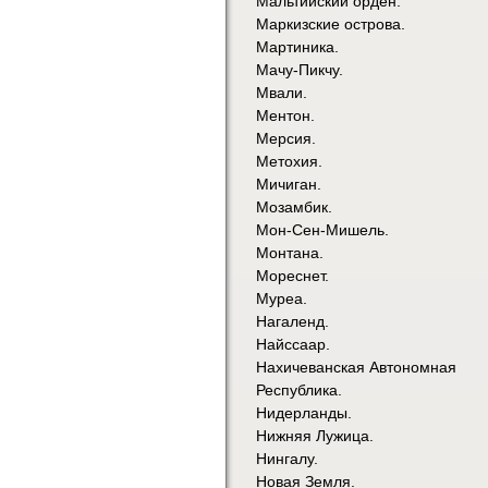
Мальтийский орден.
Маркизские острова.
Мартиника.
Мачу-Пикчу.
Мвали.
Ментон.
Мерсия.
Метохия.
Мичиган.
Мозамбик.
Мон-Сен-Мишель.
Монтана.
Мореснет.
Муреа.
Нагаленд.
Найссаар.
Нахичеванская Автономная
Республика.
Нидерланды.
Нижняя Лужица.
Нингалу.
Новая Земля.