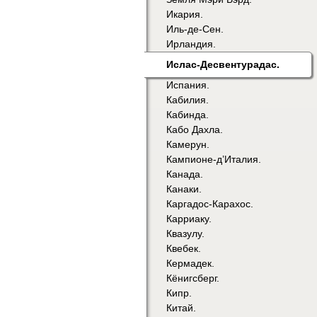
Икария.
Иль-де-Сен.
Ирландия.
Ислас-Десвентурадас.
Испания.
Кабилия.
Кабинда.
Кабо Дахла.
Камерун.
Кампионе-д’Италия.
Канада.
Канаки.
Каргадос-Карахос.
Карриаку.
Квазулу.
Квебек.
Кермадек.
Кёнигсберг.
Кипр.
Китай.