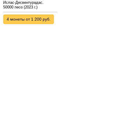
Ислас-Десвентурадас.
50000 песо (2023 г.)
4 монеты от 1 200 руб.