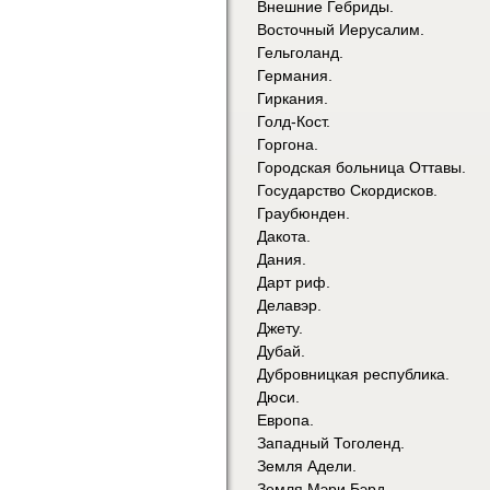
Внешние Гебриды.
Восточный Иерусалим.
Гельголанд.
Германия.
Гиркания.
Голд-Кост.
Горгона.
Городская больница Оттавы.
Государство Скордисков.
Граубюнден.
Дакота.
Дания.
Дарт риф.
Делавэр.
Джету.
Дубай.
Дубровницкая республика.
Дюси.
Европа.
Западный Тоголенд.
Земля Адели.
Земля Мэри Бэрд.