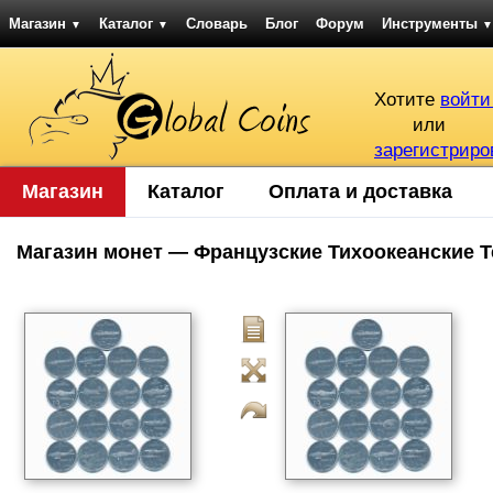
Магазин
Каталог
Словарь
Блог
Форум
Инструменты
▼
▼
▼
Хотите
войти
или
зарегистриро
Магазин
Каталог
Оплата и доставка
Магазин монет — Французские Тихоокеанские Т