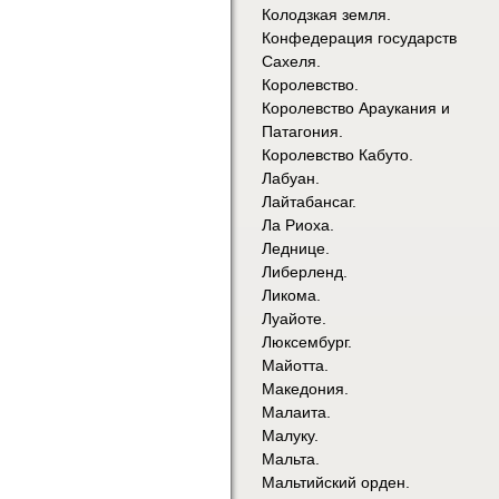
Колодзкая земля.
Конфедерация государств
Сахеля.
Королевство.
Королевство Араукания и
Патагония.
Королевство Кабуто.
Лабуан.
Лайтабансаг.
Ла Риоха.
Леднице.
Либерленд.
Ликома.
Луайоте.
Люксембург.
Майотта.
Македония.
Малаита.
Малуку.
Мальта.
Мальтийский орден.