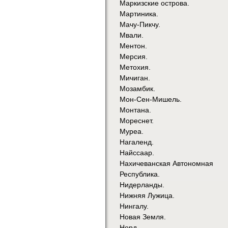
Маркизские острова.
Мартиника.
Мачу-Пикчу.
Мвали.
Ментон.
Мерсия.
Метохия.
Мичиган.
Мозамбик.
Мон-Сен-Мишель.
Монтана.
Мореснет.
Муреа.
Нагаленд.
Найссаар.
Нахичеванская Автономная
Республика.
Нидерланды.
Нижняя Лужица.
Нингалу.
Новая Земля.
Норд.