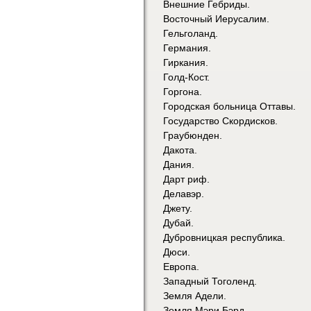
Внешние Гебриды.
Восточный Иерусалим.
Гельголанд.
Германия.
Гиркания.
Голд-Кост.
Горгона.
Городская больница Оттавы.
Государство Скордисков.
Граубюнден.
Дакота.
Дания.
Дарт риф.
Делавэр.
Джету.
Дубай.
Дубровницкая республика.
Дюси.
Европа.
Западный Тоголенд.
Земля Адели.
Земля Мэри Бэрд.