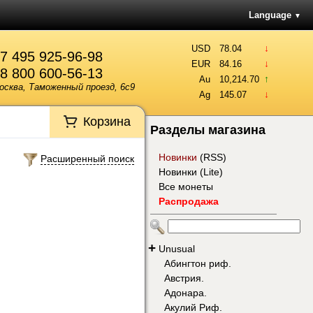
Language
▼
↓
USD
78.04
7 495 925-96-98
↓
EUR
84.16
8 800 600-56-13
↑
Au
10,214.70
осква, Таможенный проезд, 6с9
↓
Ag
145.07
Корзина
Разделы магазина
Новинки
(
RSS
)
Расширенный поиск
Новинки (Lite)
Все монеты
Распродажа
+
Unusual
Абингтон риф.
Австрия.
Адонара.
Акулий Риф.