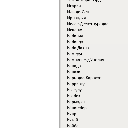
Икария.
Иль-де-Сен.
Ирландия.
Ислас-Десвентурадас.
Испания.
Кабилия.
Кабинда.
Кабо Дахла.
Камерун.
Кампионе-д’Италия.
Канада.
Канаки.
Каргадос-Карахос.
Карриаку.
Квазулу.
Квебек.
Кермадек.
Кёнигсберг.
Кипр.
Китай.
Койба.