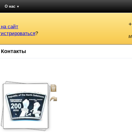
О нас
▼
+
 на сайт
гистрироваться
?
М
Контакты