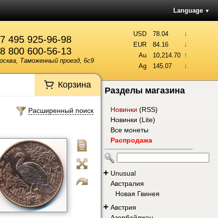
Language
▼
↓
USD
78.04
7 495 925-96-98
↓
EUR
84.16
8 800 600-56-13
↑
Au
10,214.70
осква, Таможенный проезд, 6с9
↓
Ag
145.07
Корзина
Разделы магазина
Новинки
(
RSS
)
Расширенный поиск
Новинки (Lite)
Все монеты
Распродажа
+
Unusual
Австралия
Новая Гвинея
+
Австрия
Азербайджан