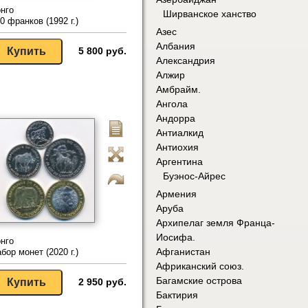
нго
Ширванское ханство
0 франков (1992 г.)
Азес
Албания
5 800 руб.
Александрия
Алжир
Амбрайм.
Ангола
Андорра
Антиалкид
Антиохия
Аргентина
Буэнос-Айрес
Армения
Аруба
Архипелаг земля Франца-
Иосифа.
нго
Афганистан
бор монет (2020 г.)
Африканский союз.
Багамские острова
2 950 руб.
Бактирия