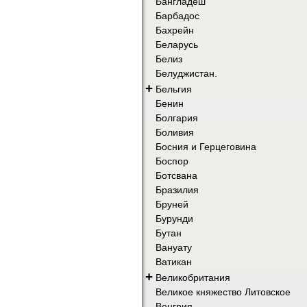
Бангладеш
Барбадос
Бахрейн
Беларусь
Белиз
Белуджистан.
+
Бельгия
Бенин
Болгария
Боливия
Босния и Герцеговина
Боспор
Ботсвана
Бразилия
Бруней
Бурунди
Бутан
Вануату
Ватикан
+
Великобритания
Великое княжество Литовское
Венгрия