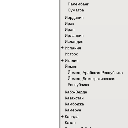
Палембанг
Суматра
Иордания
Ирак
Иран
Ирландия
Исландия
+
Испания
Истрос
+
Италия
Йемен
Йемен, Арабская Республика
Йемен, Демократическая
Республика
Кабо-Верде
Казахстан
Камбоджа
Камерун
+
Канада
Катар