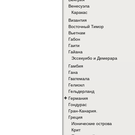
Венесуэла
Каракас
Византия
Восточный Тимор
Вьетнам
Габон
Гаити
Гайана
Эссекуибо и Демерара
Гамбия
Гана
Гватемала
Гелиокл
Гельдерланд
+
Германия
Гондурас
Гран-Канария.
Греция
Ионические острова
Крит