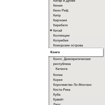
Катар и Дубай
Кения
Кенн Риф.
Кипр
Киргизия
Кирибати
+
Китай
Коллекции
Колумбия
Коморские острова
Конго
Конго, Демократическая
республика
Катанга
Копии
Корея
Королевство Ло-Монтанг.
Коста-Рика
Куба
Кувейт
Лаос