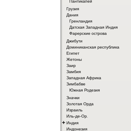
Пантикапей
Грузия
Дания
Гренландия
Датская Западная Индия
Фарерские острова
Джибути
Доминиканская республика
Египет
Жетоны
Заир
Замбия
Западная Африка
Зимбабве
Южная Родезия
Значки
Золотая Орда
Израиль
Иль-де-Ор.
+
Индия
Индонезия