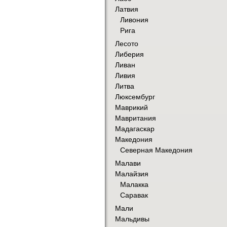
Латвия
Ливония
Рига
Лесото
Либерия
Ливан
Ливия
Литва
Люксембург
Маврикий
Мавритания
Мадагаскар
Македония
Северная Македония
Малави
Малайзия
Малакка
Саравак
Мали
Мальдивы