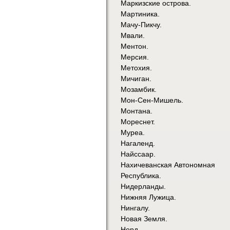
Маркизские острова.
Мартиника.
Мачу-Пикчу.
Мвали.
Ментон.
Мерсия.
Метохия.
Мичиган.
Мозамбик.
Мон-Сен-Мишель.
Монтана.
Мореснет.
Муреа.
Нагаленд.
Найссаар.
Нахичеванская Автономная
Республика.
Нидерланды.
Нижняя Лужица.
Нингалу.
Новая Земля.
Норд.