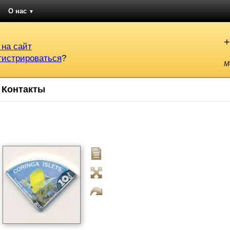
О нас
▼
+
 на сайт
гистрироваться
?
М
Контакты