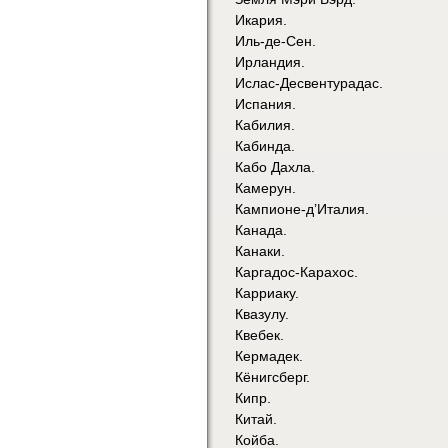
Икария.
Иль-де-Сен.
Ирландия.
Ислас-Десвентурадас.
Испания.
Кабилия.
Кабинда.
Кабо Дахла.
Камерун.
Кампионе-д’Италия.
Канада.
Канаки.
Каргадос-Карахос.
Карриаку.
Квазулу.
Квебек.
Кермадек.
Кёнигсберг.
Кипр.
Китай.
Койба.