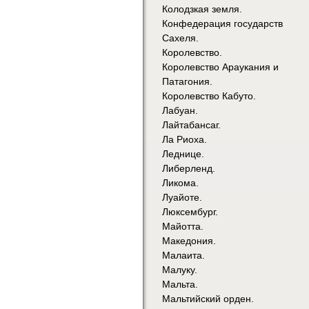
Колодзкая земля.
Конфедерация государств
Сахеля.
Королевство.
Королевство Араукания и
Патагония.
Королевство Кабуто.
Лабуан.
Лайтабансаг.
Ла Риоха.
Леднице.
Либерленд.
Ликома.
Луайоте.
Люксембург.
Майотта.
Македония.
Малаита.
Малуку.
Мальта.
Мальтийский орден.