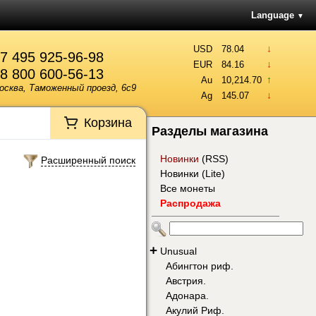
Language
▼
↓
USD
78.04
7 495 925-96-98
↓
EUR
84.16
8 800 600-56-13
↑
Au
10,214.70
осква, Таможенный проезд, 6с9
↓
Ag
145.07
Корзина
Разделы магазина
Новинки
(
RSS
)
Расширенный поиск
Новинки (Lite)
Все монеты
Распродажа
+
Unusual
Абингтон риф.
Австрия.
Адонара.
Акулий Риф.