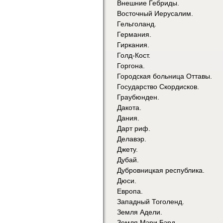
Внешние Гебриды.
Восточный Иерусалим.
Гельголанд.
Германия.
Гиркания.
Голд-Кост.
Горгона.
Городская больница Оттавы.
Государство Скордисков.
Граубюнден.
Дакота.
Дания.
Дарт риф.
Делавэр.
Джету.
Дубай.
Дубровницкая республика.
Дюси.
Европа.
Западный Тоголенд.
Земля Адели.
Земля Мэри Бэрд.