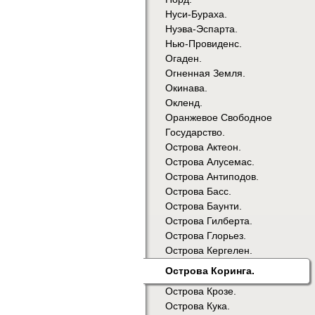
Нуси-Бураха.
Нуэва-Эспарта.
Нью-Провиденс.
Огаден.
Огненная Земля.
Окинава.
Окленд.
Оранжевое Свободное
Государство.
Острова Актеон.
Острова Алусемас.
Острова Антиподов.
Острова Басс.
Острова Баунти.
Острова Гилберта.
Острова Глорьез.
Острова Кергелен.
Острова Коринга.
Острова Крозе.
Острова Кука.