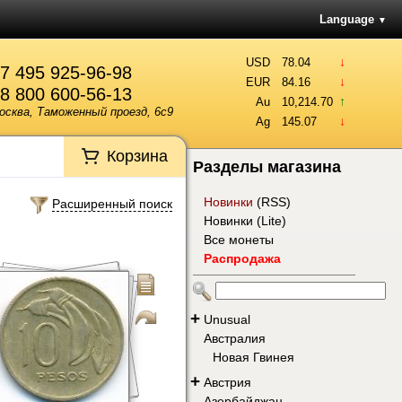
Language
▼
↓
USD
78.04
7 495 925-96-98
↓
EUR
84.16
8 800 600-56-13
↑
Au
10,214.70
осква, Таможенный проезд, 6с9
↓
Ag
145.07
Корзина
Разделы магазина
Новинки
(
RSS
)
Расширенный поиск
Новинки (Lite)
Все монеты
Распродажа
+
Unusual
Австралия
Новая Гвинея
+
Австрия
Азербайджан