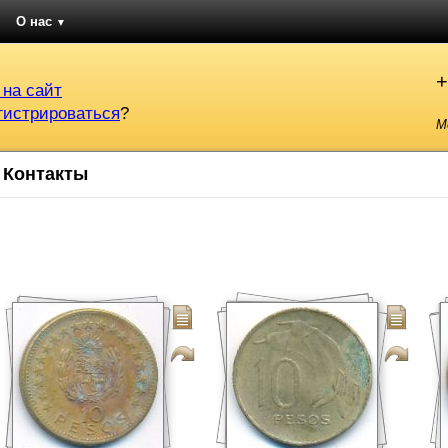
О нас
▼
+
 на сайт
гистрироваться
?
М
Контакты