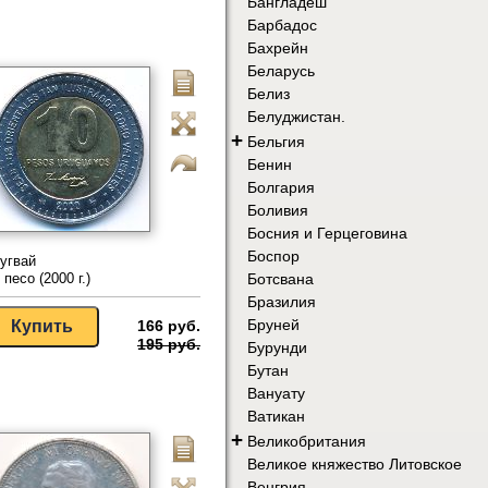
Бангладеш
Барбадос
Бахрейн
Беларусь
Белиз
Белуджистан.
+
Бельгия
Бенин
Болгария
Боливия
Босния и Герцеговина
Боспор
угвай
Ботсвана
 песо (2000 г.)
Бразилия
Бруней
166 руб.
195 руб.
Бурунди
Бутан
Вануату
Ватикан
+
Великобритания
Великое княжество Литовское
Венгрия