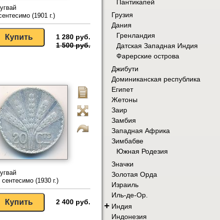
Пантикапей
угвай
Грузия
сентесимо (1901 г.)
Дания
Гренландия
1 280 руб.
1 500 руб.
Датская Западная Индия
Фарерские острова
Джибути
Доминиканская республика
Египет
Жетоны
Заир
Замбия
Западная Африка
Зимбабве
Южная Родезия
Значки
угвай
Золотая Орда
 сентесимо (1930 г.)
Израиль
Иль-де-Ор.
2 400 руб.
+
Индия
Индонезия