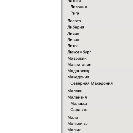
Латвия
Ливония
Рига
Лесото
Либерия
Ливан
Ливия
Литва
Люксембург
Маврикий
Мавритания
Мадагаскар
Македония
Северная Македония
Малави
Малайзия
Малакка
Саравак
Мали
Мальдивы
Мальта