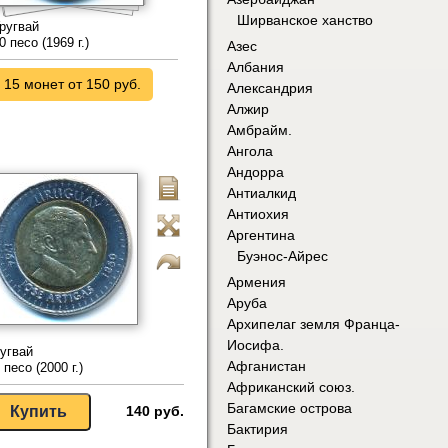
Ширванское ханство
ругвай
0 песо (1969 г.)
Азес
Албания
15 монет от 150 руб.
Александрия
Алжир
Амбрайм.
Ангола
Андорра
Антиалкид
Антиохия
Аргентина
Буэнос-Айрес
Армения
Аруба
Архипелаг земля Франца-
Иосифа.
угвай
Афганистан
 песо (2000 г.)
Африканский союз.
Багамские острова
140 руб.
Бактирия