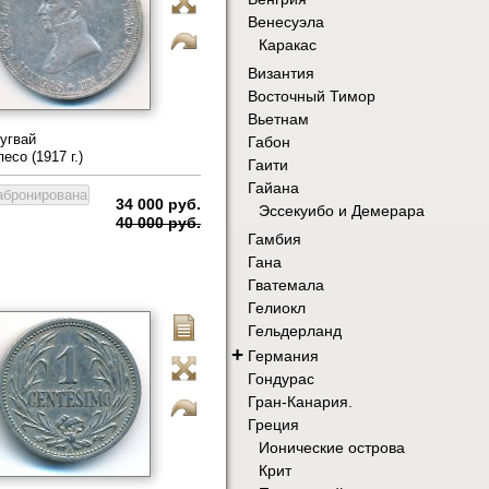
Венесуэла
Каракас
Византия
Восточный Тимор
Вьетнам
угвай
Габон
песо (1917 г.)
Гаити
Гайана
34 000 руб.
Эссекуибо и Демерара
40 000 руб.
Гамбия
Гана
Гватемала
Гелиокл
Гельдерланд
+
Германия
Гондурас
Гран-Канария.
Греция
Ионические острова
Крит