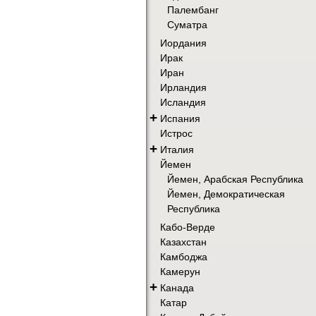
Палембанг
Суматра
Иордания
Ирак
Иран
Ирландия
Исландия
+
Испания
Истрос
+
Италия
Йемен
Йемен, Арабская Республика
Йемен, Демократическая
Республика
Кабо-Верде
Казахстан
Камбоджа
Камерун
+
Канада
Катар