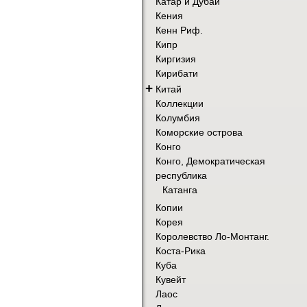
Катар и Дубай
Кения
Кенн Риф.
Кипр
Киргизия
Кирибати
+
Китай
Коллекции
Колумбия
Коморские острова
Конго
Конго, Демократическая
республика
Катанга
Копии
Корея
Королевство Ло-Монтанг.
Коста-Рика
Куба
Кувейт
Лаос