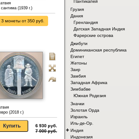
Пантикапей
атвия
 сантима (1939 г.)
Грузия
Дания
3 монеты от 350 руб.
Гренландия
Датская Западная Индия
Фарерские острова
Джибути
Доминиканская республика
Египет
Жетоны
Заир
Замбия
Западная Африка
Зимбабве
Южная Родезия
Значки
атвия
Золотая Орда
евро (2018 г.)
Израиль
Иль-де-Ор.
6 930 руб.
+
Индия
7 000 руб.
Индонезия