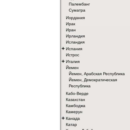
Палембанг
Суматра
Иордания
Ирак
Иран
Ирландия
Исландия
+
Испания
Истрос
+
Италия
Йемен
Йемен, Арабская Республика
Йемен, Демократическая
Республика
Кабо-Верде
Казахстан
Камбоджа
Камерун
+
Канада
Катар