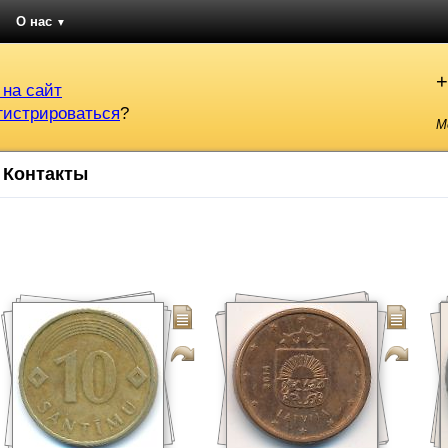
О нас
▼
+
 на сайт
гистрироваться
?
М
Контакты