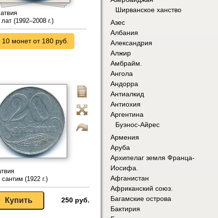
Ширванское ханство
атвия
 лат (1992–2008 г.)
Азес
Албания
10 монет от 180 руб.
Александрия
Алжир
Амбрайм.
Ангола
Андорра
Антиалкид
Антиохия
Аргентина
Буэнос-Айрес
Армения
Аруба
Архипелаг земля Франца-
Иосифа.
атвия
Афганистан
 сантим (1922 г.)
Африканский союз.
Багамские острова
250 руб.
Бактирия