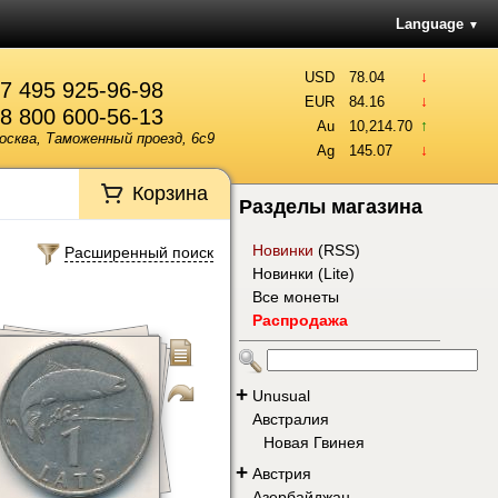
Language
▼
↓
USD
78.04
7 495 925-96-98
↓
EUR
84.16
8 800 600-56-13
↑
Au
10,214.70
осква, Таможенный проезд, 6с9
↓
Ag
145.07
Корзина
Разделы магазина
Новинки
(
RSS
)
Расширенный поиск
Новинки (Lite)
Все монеты
Распродажа
+
Unusual
Австралия
Новая Гвинея
+
Австрия
Азербайджан