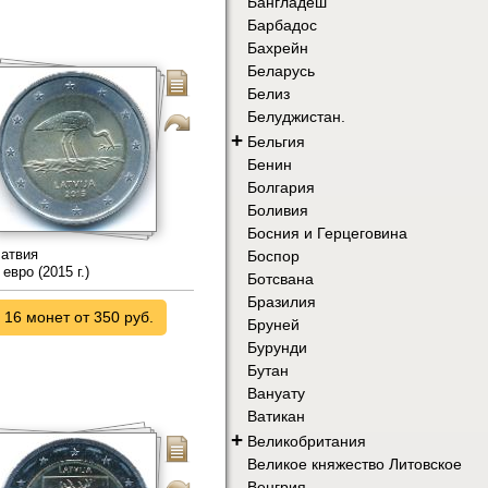
Бангладеш
Барбадос
Бахрейн
Беларусь
Белиз
Белуджистан.
+
Бельгия
Бенин
Болгария
Боливия
Босния и Герцеговина
атвия
Боспор
 евро (2015 г.)
Ботсвана
Бразилия
16 монет от 350 руб.
Бруней
Бурунди
Бутан
Вануату
Ватикан
+
Великобритания
Великое княжество Литовское
Венгрия