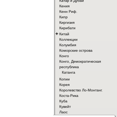
Катар и Дубай
Кения
Кенн Риф.
Кипр
Киргизия
Кирибати
+
Китай
Коллекции
Колумбия
Коморские острова
Конго
Конго, Демократическая
республика
Катанга
Копии
Корея
Королевство Ло-Монтанг.
Коста-Рика
Куба
Кувейт
Лаос