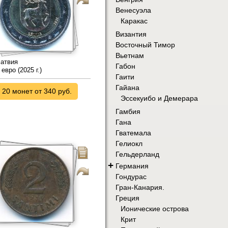
Венесуэла
Каракас
Византия
Восточный Тимор
Вьетнам
атвия
Габон
 евро (2025 г.)
Гаити
Гайана
20 монет от 340 руб.
Эссекуибо и Демерара
Гамбия
Гана
Гватемала
Гелиокл
Гельдерланд
+
Германия
Гондурас
Гран-Канария.
Греция
Ионические острова
Крит