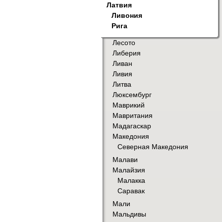
Латвия
Ливония
Рига
Лесото
Либерия
Ливан
Ливия
Литва
Люксембург
Маврикий
Мавритания
Мадагаскар
Македония
Северная Македония
Малави
Малайзия
Малакка
Саравак
Мали
Мальдивы