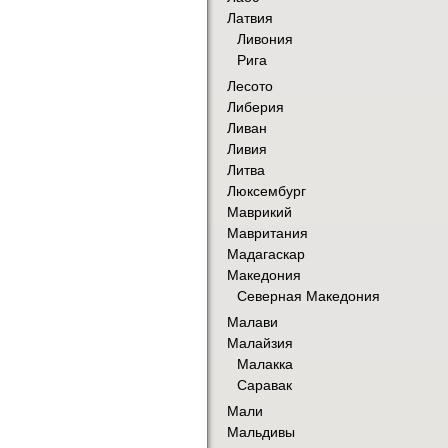
Латвия
Ливония
Рига
Лесото
Либерия
Ливан
Ливия
Литва
Люксембург
Маврикий
Мавритания
Мадагаскар
Македония
Северная Македония
Малави
Малайзия
Малакка
Саравак
Мали
Мальдивы