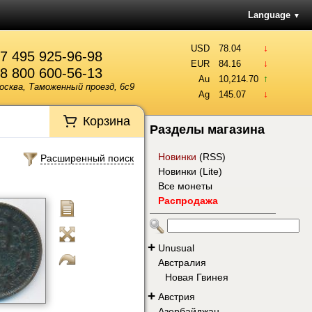
Language
▼
↓
USD
78.04
7 495 925-96-98
↓
EUR
84.16
8 800 600-56-13
↑
Au
10,214.70
осква, Таможенный проезд, 6с9
↓
Ag
145.07
Корзина
Разделы магазина
Новинки
(
RSS
)
Расширенный поиск
Новинки (Lite)
Все монеты
Распродажа
+
Unusual
Австралия
Новая Гвинея
+
Австрия
Азербайджан