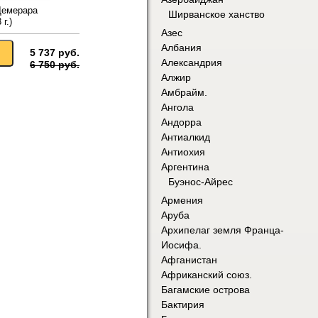
Демерара
Ширванское ханство
г.)
Азес
Албания
5 737 руб.
Александрия
6 750 руб.
Алжир
Амбрайм.
Ангола
Андорра
Антиалкид
Антиохия
Аргентина
Буэнос-Айрес
Армения
Аруба
Архипелаг земля Франца-
Иосифа.
Афганистан
Африканский союз.
Багамские острова
Бактирия