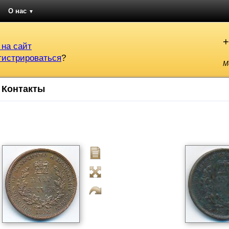
О нас
▼
+
 на сайт
гистрироваться
?
М
Контакты