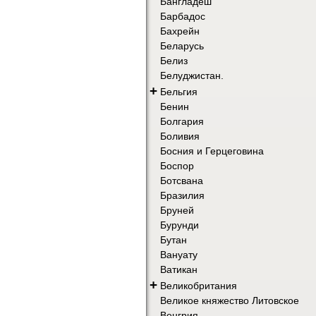
Бангладеш
Барбадос
Бахрейн
Беларусь
Белиз
Белуджистан.
+
Бельгия
Бенин
Болгария
Боливия
Босния и Герцеговина
Боспор
Ботсвана
Бразилия
Бруней
Бурунди
Бутан
Вануату
Ватикан
+
Великобритания
Великое княжество Литовское
Венгрия