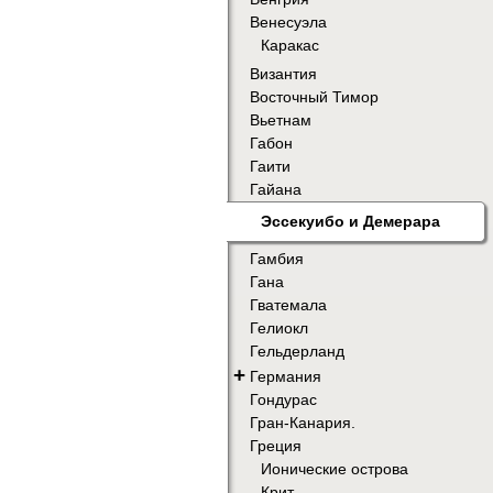
Венесуэла
Каракас
Византия
Восточный Тимор
Вьетнам
Габон
Гаити
Гайана
Эссекуибо и Демерара
Гамбия
Гана
Гватемала
Гелиокл
Гельдерланд
+
Германия
Гондурас
Гран-Канария.
Греция
Ионические острова
Крит