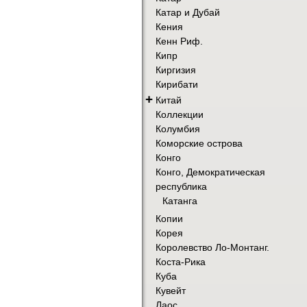
Катар и Дубай
Кения
Кенн Риф.
Кипр
Киргизия
Кирибати
+
Китай
Коллекции
Колумбия
Коморские острова
Конго
Конго, Демократическая
республика
Катанга
Копии
Корея
Королевство Ло-Монтанг.
Коста-Рика
Куба
Кувейт
Лаос