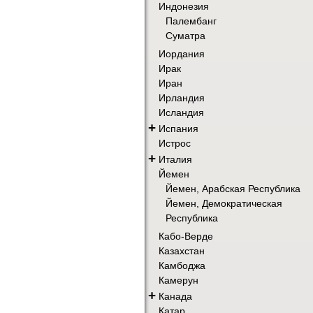
Индонезия
Палембанг
Суматра
Иордания
Ирак
Иран
Ирландия
Исландия
+
Испания
Истрос
+
Италия
Йемен
Йемен, Арабская Республика
Йемен, Демократическая
Республика
Кабо-Верде
Казахстан
Камбоджа
Камерун
+
Канада
Катар