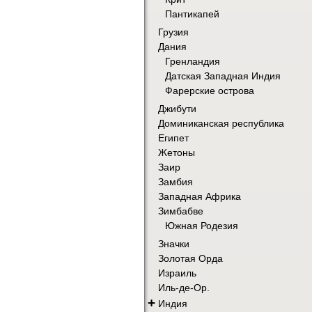
Пантикапей
Грузия
Дания
Гренландия
Датская Западная Индия
Фарерские острова
Джибути
Доминиканская республика
Египет
Жетоны
Заир
Замбия
Западная Африка
Зимбабве
Южная Родезия
Значки
Золотая Орда
Израиль
Иль-де-Ор.
+
Индия