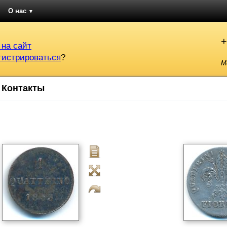
О нас
▼
+
 на сайт
гистрироваться
?
М
Контакты