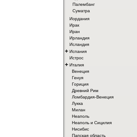
Палембанг
Суматра
Иордания
Ирак
Иран
Ирландия
Исландия
+
Испания
Истрос
+
Италия
Венеция
Генуя
Гориция
Древний Рим
Ломбардия-Венеция
Лукка
Милан
Неаполь
Неаполь и Сицилия
Нисибис
Папская область