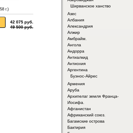
Ширванское ханство
8 г.)
Азес
Албания
42 075 руб.
Александрия
49 500 руб.
Алжир
Амбрайм.
Ангола
Андорра
Антиалкид
Антиохия
Аргентина
Буэнос-Айрес
Армения
Аруба
Архипелаг земля Франца-
Иосифа.
Афганистан
Африканский союз.
Багамские острова
Бактирия