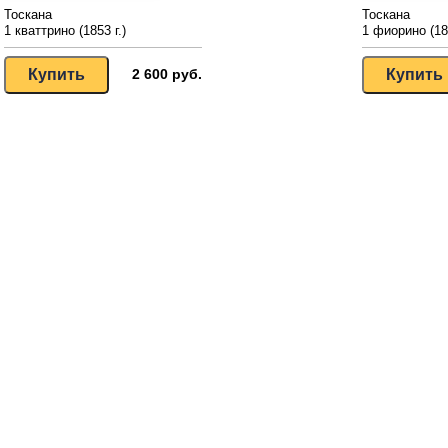
Тоскана
Тоскана
1 кваттрино (1853 г.)
1 фиорино (185
2 600 руб.