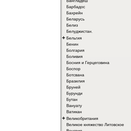
Бангладеш
Барбадос
Бахрейн
Беларусь
Белиз
Белуджистан.
+
Бельгия
Бенин
Болгария
Боливия
Босния и Герцеговина
Боспор
Ботсвана
Бразилия
Бруней
Бурунди
Бутан
Вануату
Ватикан
+
Великобритания
Великое княжество Литовское
Венгрия