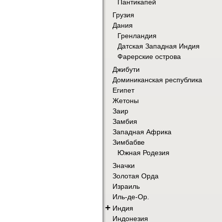
Пантикапей
Грузия
Дания
Гренландия
Датская Западная Индия
Фарерские острова
Джибути
Доминиканская республика
Египет
Жетоны
Заир
Замбия
Западная Африка
Зимбабве
Южная Родезия
Значки
Золотая Орда
Израиль
Иль-де-Ор.
+
Индия
Индонезия