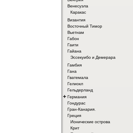
Венесуэла
Каракас
Византия
Восточный Тимор
Вьетнам
Габон
Гаити
Гайана
Эссекуибо и Демерара
Гамбия
Гана
Гватемала
Гелиокл
Гельдерланд
+
Германия
Гондурас
Гран-Канария.
Греция
Ионические острова
Крит