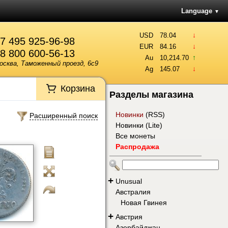
Language
▼
↓
USD
78.04
7 495 925-96-98
↓
EUR
84.16
8 800 600-56-13
↑
Au
10,214.70
осква, Таможенный проезд, 6с9
↓
Ag
145.07
Корзина
Разделы магазина
Новинки
(
RSS
)
Расширенный поиск
Новинки (Lite)
Все монеты
Распродажа
+
Unusual
Австралия
Новая Гвинея
+
Австрия
Азербайджан