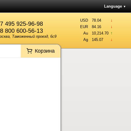
Language
▼
↓
USD
78.04
7 495 925-96-98
↓
EUR
84.16
8 800 600-56-13
↑
Au
10,214.70
осква, Таможенный проезд, 6с9
↓
Ag
145.07
Корзина