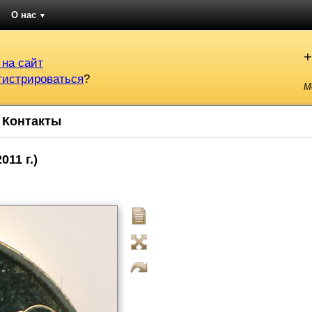
О нас
▼
+
 на сайт
гистрироваться
?
М
Контакты
11 г.)