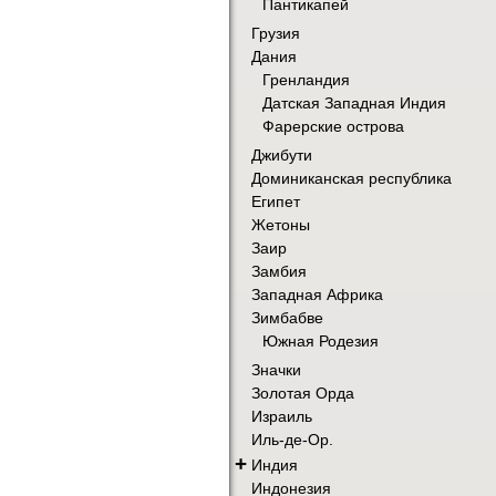
Пантикапей
Грузия
Дания
Гренландия
Датская Западная Индия
Фарерские острова
Джибути
Доминиканская республика
Египет
Жетоны
Заир
Замбия
Западная Африка
Зимбабве
Южная Родезия
Значки
Золотая Орда
Израиль
Иль-де-Ор.
+
Индия
Индонезия