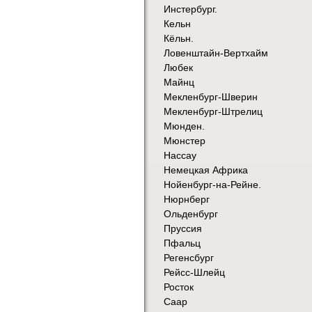
Инстербург.
Кельн
Кёльн.
Ловенштайн-Вертхайм
Любек
Майнц
Мекленбург-Шверин
Мекленбург-Штрелиц
Мюнден.
Мюнстер
Нассау
Немецкая Африка
Нойенбург-на-Рейне.
Нюрнберг
Ольденбург
Пруссия
Пфальц
Регенсбург
Рейсс-Шлейц
Росток
Саар