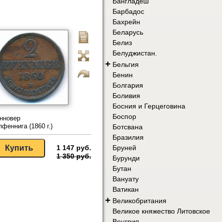
Бангладеш
Барбадос
Бахрейн
Беларусь
Белиз
Белуджистан.
+
Бельгия
Бенин
Болгария
Боливия
Босния и Герцеговина
Боспор
нновер
пфеннига (1860 г.)
Ботсвана
Бразилия
1 147 руб.
Бруней
1 350 руб.
Бурунди
Бутан
Вануату
Ватикан
+
Великобритания
Великое княжество Литовское
Венгрия