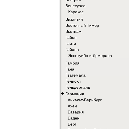
Венесуэла
Каракас
Византия
Восточный Тимор
Вьетнам
Габон
Гаити
Гайана
Эссекуибо и Демерара
Гамбия
Гана
Гватемала
Гелиокл
Гельдерланд
+
Германия
Анхальт-Бернбург
Ахен
Бавария
Баден
Берг