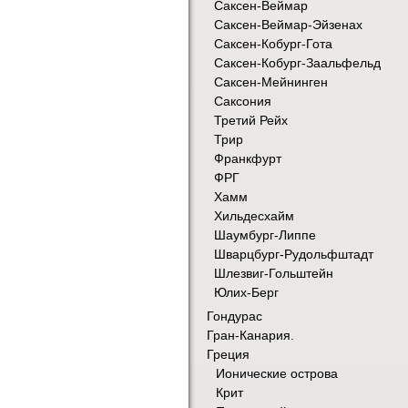
Саксен-Веймар
Саксен-Веймар-Эйзенах
Саксен-Кобург-Гота
Саксен-Кобург-Заальфельд
Саксен-Мейнинген
Саксония
Третий Рейх
Трир
Франкфурт
ФРГ
Хамм
Хильдесхайм
Шаумбург-Липпе
Шварцбург-Рудольфштадт
Шлезвиг-Гольштейн
Юлих-Берг
Гондурас
Гран-Канария.
Греция
Ионические острова
Крит