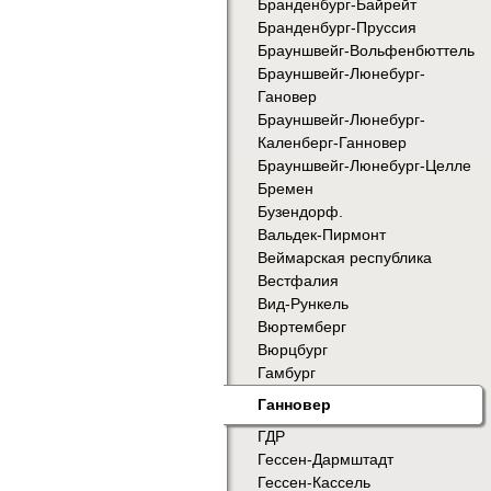
Бранденбург-Байрейт
Бранденбург-Пруссия
Брауншвейг-Вольфенбюттель
Брауншвейг-Люнебург-
Гановер
Брауншвейг-Люнебург-
Каленберг-Ганновер
Брауншвейг-Люнебург-Целле
Бремен
Бузендорф.
Вальдек-Пирмонт
Веймарская республика
Вестфалия
Вид-Рункель
Вюртемберг
Вюрцбург
Гамбург
Ганновер
ГДР
Гессен-Дармштадт
Гессен-Кассель