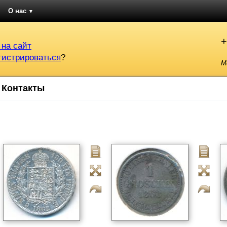
О нас
▼
+
 на сайт
гистрироваться
?
М
Контакты