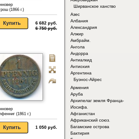
нновер
Ширванское ханство
грош (1866 г.)
Азес
Албания
6 682 руб.
Александрия
6 750 руб.
Алжир
Амбрайм.
Ангола
Андорра
Антиалкид
Антиохия
Аргентина
Буэнос-Айрес
Армения
Аруба
Архипелаг земля Франца-
Иосифа.
нновер
Афганистан
пфенниг (1861 г.)
Африканский союз.
Багамские острова
1 050 руб.
Бактирия