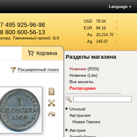
Language
▼
↓
USD
78.04
7 495 925-96-98
↓
EUR
84.16
8 800 600-56-13
↑
Au
10,214.70
осква, Таможенный проезд, 6с9
↓
Ag
145.07
Корзина
Разделы магазина
Новинки
(
RSS
)
Расширенный поиск
Новинки (Lite)
Все монеты
Распродажа
+
Unusual
Австралия
Новая Гвинея
+
Австрия
Азербайджан