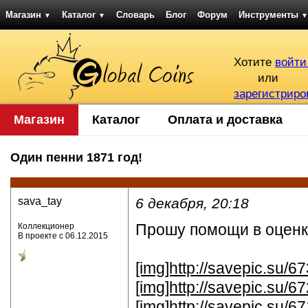
Магазин
Каталог
Словарь
Блог
Форум
Инструменты
▼
▼
▼
Хотите
войти
или
зарегистриро
Магазин
Каталог
Оплата и доставка
Один пенни 1871 год!
sava_tay
6 декабря, 20:18
Прошу помощи в оценк
Коллекционер
В проекте с 06.12.2015
[img]http://savepic.su/6
[img]http://savepic.su/6
[img]http://savepic.su/6