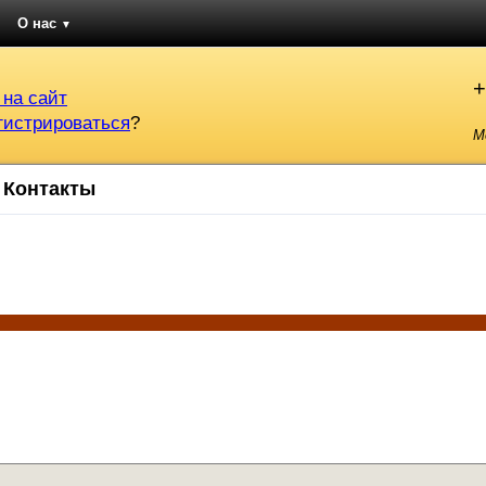
О нас
▼
+
 на сайт
гистрироваться
?
М
Контакты