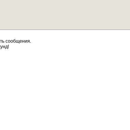
ять сообщения.
унд!