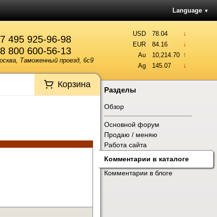
Language
▼
↓
USD
78.04
7 495 925-96-98
↓
EUR
84.16
8 800 600-56-13
↑
Au
10,214.70
осква, Таможенный проезд, 6с9
↓
Ag
145.07
Корзина
Разделы
Обзор
Основной форум
Продаю / меняю
Работа сайта
Комментарии в каталоге
Комментарии в блоге