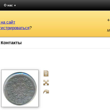
О нас
▼
+
 на сайт
гистрироваться
?
М
Контакты