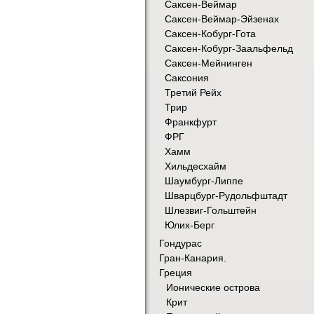
Саксен-Веймар
Саксен-Веймар-Эйзенах
Саксен-Кобург-Гота
Саксен-Кобург-Заальфельд
Саксен-Мейнинген
Саксония
Третий Рейх
Трир
Франкфурт
ФРГ
Хамм
Хильдесхайм
Шаумбург-Липпе
Шварцбург-Рудольфштадт
Шлезвиг-Гольштейн
Юлих-Берг
Гондурас
Гран-Канария.
Греция
Ионические острова
Крит