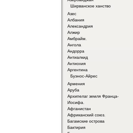
Ширванское ханство
Азес
Албания
Александрия
Алжир
Амбрайм.
Ангола
Андорра
Антиалкид
Антиохия
Аргентина
Буэнос-Айрес
Армения
Аруба
Архипелаг земля Франца-
Иосифа.
Афганистан
Африканский союз.
Багамские острова
Бактирия