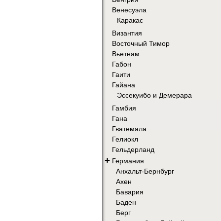
Венесуэла
Каракас
Византия
Восточный Тимор
Вьетнам
Габон
Гаити
Гайана
Эссекуибо и Демерара
Гамбия
Гана
Гватемала
Гелиокл
Гельдерланд
+
Германия
Анхальт-Бернбург
Ахен
Бавария
Баден
Берг