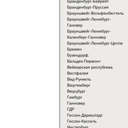
Бранденбург-Байрейт
Бранденбург-Пруссия
Брауншвейг-Вольфенбюттель
Брауншвейг-Люнебург-
Гановер
Брауншвейг-Люнебург-
Каленберг-Ганновер
Брауншвейг-Люнебург-Целле
Бремен
Бузендорф.
Вальдек-Пирмонт
Веймарская республика
Вестфалия
Вид-Рункель
Вюртемберг
Вюрцбург
Гамбург
Ганновер
ГДР
Гессен-Дармштадт
Гессен-Кассель
Инстербург.