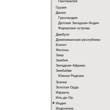
Пантикапей
Грузия
Дания
Гренландия
Датская Западная Индия
Фарерские острова
Джибути
Доминиканская республика
Египет
Жетоны
Заир
Замбия
Западная Африка
Зимбабве
Южная Родезия
Значки
Золотая Орда
Израиль
Иль-де-Ор.
+
Индия
Индонезия