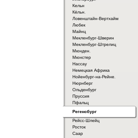
Кельн
Кёльн.
Ловенштайн-Вертхайм
Любек
Майнц
Мекленбург-Шверин
Мекленбург-Штрелиц
Мюнден.
Мюнстер
Нассау
Немецкая Африка
Нойенбург-на-Рейне.
Нюрнберг
Ольденбург
Пруссия
Пфальц
Регенсбург
Рейсс-Шлейц
Росток
Саар