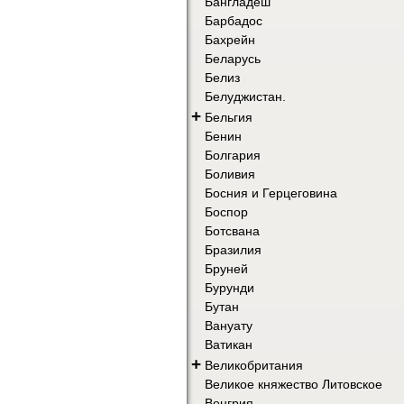
Бангладеш
Барбадос
Бахрейн
Беларусь
Белиз
Белуджистан.
+
Бельгия
Бенин
Болгария
Боливия
Босния и Герцеговина
Боспор
Ботсвана
Бразилия
Бруней
Бурунди
Бутан
Вануату
Ватикан
+
Великобритания
Великое княжество Литовское
Венгрия