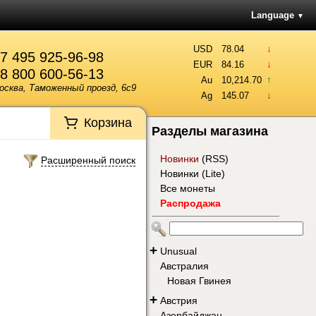
Language
▼
↓
USD
78.04
7 495 925-96-98
↓
EUR
84.16
8 800 600-56-13
↑
Au
10,214.70
осква, Таможенный проезд, 6с9
↓
Ag
145.07
Корзина
Разделы магазина
Новинки
(
RSS
)
Расширенный поиск
Новинки (Lite)
Все монеты
Распродажа
+
Unusual
Австралия
Новая Гвинея
+
Австрия
Азербайджан