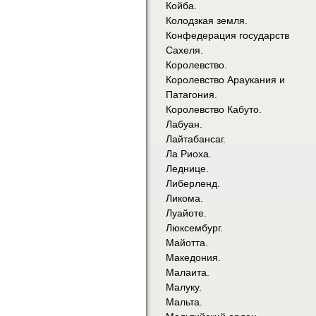
Койба.
Колодзкая земля.
Конфедерация государств
Сахеля.
Королевство.
Королевство Араукания и
Патагония.
Королевство Кабуто.
Лабуан.
Лайтабансаг.
Ла Риоха.
Леднице.
Либерленд.
Ликома.
Луайоте.
Люксембург.
Майотта.
Македония.
Малаита.
Малуку.
Мальта.