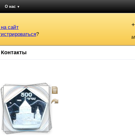
О нас
▼
+
 на сайт
гистрироваться
?
М
Контакты