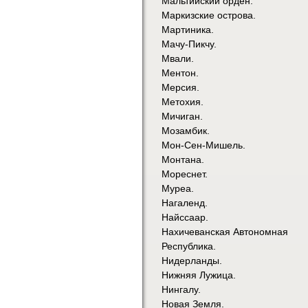
Мальтийский орден.
Маркизские острова.
Мартиника.
Мачу-Пикчу.
Мвали.
Ментон.
Мерсия.
Метохия.
Мичиган.
Мозамбик.
Мон-Сен-Мишель.
Монтана.
Мореснет.
Муреа.
Нагаленд.
Найссаар.
Нахичеванская Автономная
Республика.
Нидерланды.
Нижняя Лужица.
Нингалу.
Новая Земля.