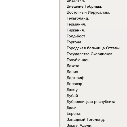
Византия.
Внешние Гебриды.
Восточный Иерусалим.
Гельголанд.
Германия.
Гиркания.
Голд-Кост.
Горгона.
Городская больница Оттавы.
Государство Скордисков.
Граубюнден.
Дакота.
Дания.
Дарт риф.
Делавэр.
Джету.
Дубай.
Дубровницкая республика.
Дюси.
Европа.
Западный Тоголенд.
Земля Адели.