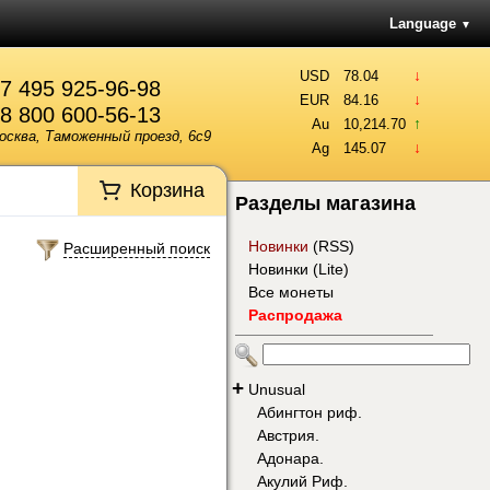
Language
▼
↓
USD
78.04
7 495 925-96-98
↓
EUR
84.16
8 800 600-56-13
↑
Au
10,214.70
осква, Таможенный проезд, 6с9
↓
Ag
145.07
Корзина
Разделы магазина
Новинки
(
RSS
)
Расширенный поиск
Новинки (Lite)
Все монеты
Распродажа
+
Unusual
Абингтон риф.
Австрия.
Адонара.
Акулий Риф.