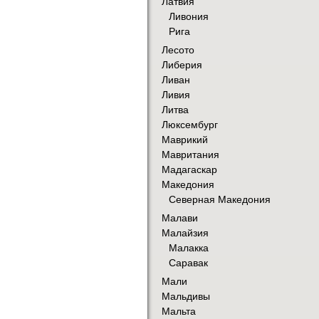
Латвия
Ливония
Рига
Лесото
Либерия
Ливан
Ливия
Литва
Люксембург
Маврикий
Мавритания
Мадагаскар
Македония
Северная Македония
Малави
Малайзия
Малакка
Саравак
Мали
Мальдивы
Мальта