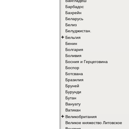
Бангладеш
Барбадос
Бахрейн
Беларусь
Белиз
Белуджистан.
+
Бельгия
Бенин
Болгария
Боливия
Босния и Герцеговина
Боспор
Ботсвана
Бразилия
Бруней
Бурунди
Бутан
Вануату
Ватикан
+
Великобритания
Великое княжество Литовское
Венгрия