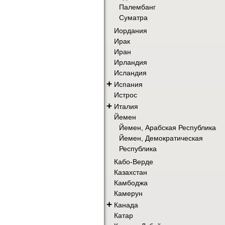
Палембанг
Суматра
Иордания
Ирак
Иран
Ирландия
Исландия
+
Испания
Истрос
+
Италия
Йемен
Йемен, Арабская Республика
Йемен, Демократическая
Республика
Кабо-Верде
Казахстан
Камбоджа
Камерун
+
Канада
Катар