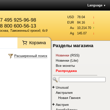
Language
▼
↓
USD
78.04
7 495 925-96-98
↓
EUR
84.16
8 800 600-56-13
↑
Au
10,214.70
осква, Таможенный проезд, 6с9
↓
Ag
145.07
Корзина
Разделы магазина
Новинки
(
RSS
)
Расширенный поиск
Новинки (Lite)
Все монеты
Распродажа
+
Unusual
Австралия
Новая Гвинея
+
Австрия
Азербайджан