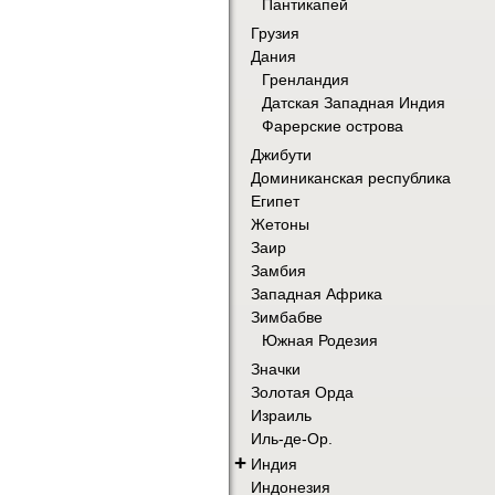
Пантикапей
Грузия
Дания
Гренландия
Датская Западная Индия
Фарерские острова
Джибути
Доминиканская республика
Египет
Жетоны
Заир
Замбия
Западная Африка
Зимбабве
Южная Родезия
Значки
Золотая Орда
Израиль
Иль-де-Ор.
+
Индия
Индонезия