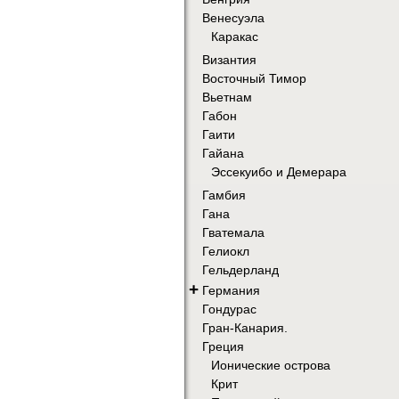
Венесуэла
Каракас
Византия
Восточный Тимор
Вьетнам
Габон
Гаити
Гайана
Эссекуибо и Демерара
Гамбия
Гана
Гватемала
Гелиокл
Гельдерланд
+
Германия
Гондурас
Гран-Канария.
Греция
Ионические острова
Крит