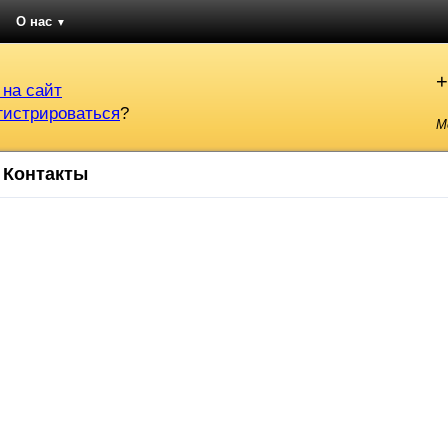
О нас
▼
+
 на сайт
гистрироваться
?
М
Контакты