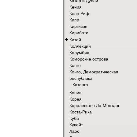
Катар и Дубай
Кения
Кенн Риф.
Кипр
Киргизия
Кирибати
+
Китай
Коллекции
Колумбия
Коморские острова
Конго
Конго, Демократическая
республика
Катанга
Копии
Корея
Королевство Ло-Монтанг.
Коста-Рика
Куба
Кувейт
Лаос