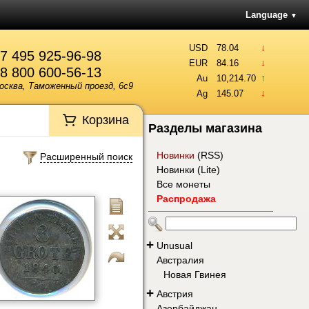
Language
▼
↓
USD
78.04
7 495 925-96-98
↓
EUR
84.16
8 800 600-56-13
↑
Au
10,214.70
осква, Таможенный проезд, 6с9
↓
Ag
145.07
Корзина
Разделы магазина
Новинки
(
RSS
)
Расширенный поиск
Новинки (Lite)
Все монеты
Распродажа
+
Unusual
Австралия
Новая Гвинея
+
Австрия
Азербайджан