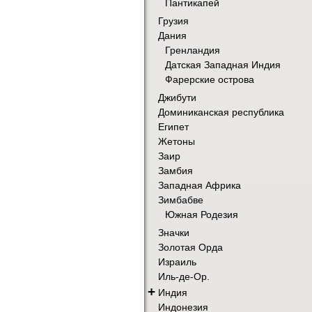
Пантикапей
Грузия
Дания
Гренландия
Датская Западная Индия
Фарерские острова
Джибути
Доминиканская республика
Египет
Жетоны
Заир
Замбия
Западная Африка
Зимбабве
Южная Родезия
Значки
Золотая Орда
Израиль
Иль-де-Ор.
+
Индия
Индонезия