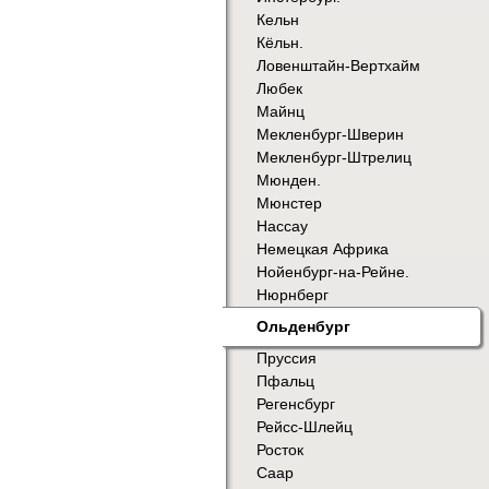
Кельн
Кёльн.
Ловенштайн-Вертхайм
Любек
Майнц
Мекленбург-Шверин
Мекленбург-Штрелиц
Мюнден.
Мюнстер
Нассау
Немецкая Африка
Нойенбург-на-Рейне.
Нюрнберг
Ольденбург
Пруссия
Пфальц
Регенсбург
Рейсс-Шлейц
Росток
Саар