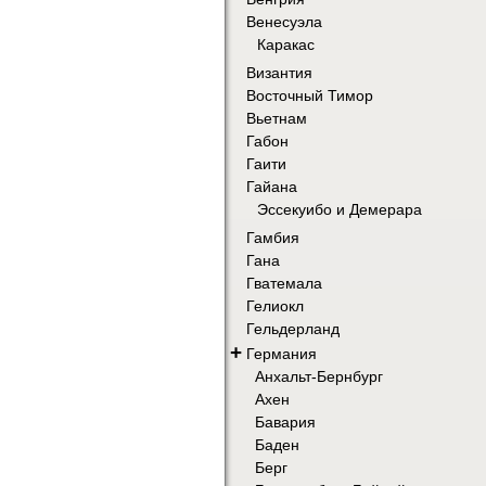
Венесуэла
Каракас
Византия
Восточный Тимор
Вьетнам
Габон
Гаити
Гайана
Эссекуибо и Демерара
Гамбия
Гана
Гватемала
Гелиокл
Гельдерланд
+
Германия
Анхальт-Бернбург
Ахен
Бавария
Баден
Берг