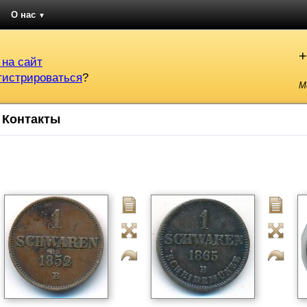
О нас
▼
+
 на сайт
гистрироваться
?
М
Контакты