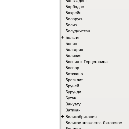
Бангладеш
Барбадос
Бахрейн
Беларусь
Белиз
Белуджистан.
+
Бельгия
Бенин
Болгария
Боливия
Босния и Герцеговина
Боспор
Ботсвана
Бразилия
Бруней
Бурунди
Бутан
Вануату
Ватикан
+
Великобритания
Великое княжество Литовское
Венгрия