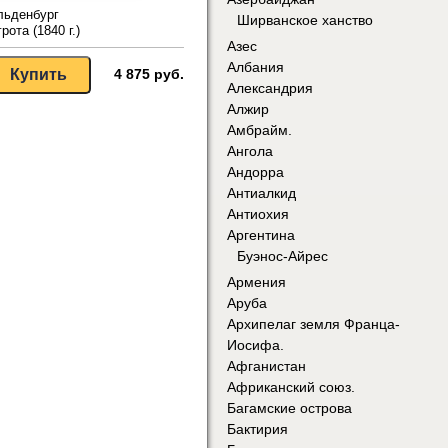
льденбург
Ширванское ханство
грота (1840 г.)
Азес
Албания
4 875 руб.
Александрия
Алжир
Амбрайм.
Ангола
Андорра
Антиалкид
Антиохия
Аргентина
Буэнос-Айрес
Армения
Аруба
Архипелаг земля Франца-
Иосифа.
Афганистан
Африканский союз.
Багамские острова
Бактирия