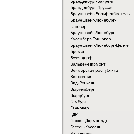
Бранденбург-Байрейт
Бранденбург-Пруссия
Брауншвейг-Вольфенбюттель
Брауншвейг-Люнебург-
Гановер
Брауншвейг-Люнебург-
Каленберг-Ганновер
Брауншвейг-Люнебург-Целле
Бремен
Бузендорф.
Вальдек-Пирмонт
Веймарская республика
Вестфалия
Вид-Рункель
Вюртемберг
Вюрцбург
Гамбург
Ганновер
ГДР
Гессен-Дармштадт
Гессен-Кассель
Инстербург.