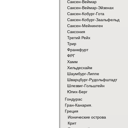
Саксен-Веймар
Саксен-Веймар-Эйзенах
Саксен-Кобург-Гота
Саксен-Кобург-Заальфельд
Саксен-Мейнинген
Саксония
Третий Рейх
Трир
Франкфурт
ФРГ
Хамм
Хильдесхайм
Шаумбург-Липпе
Шварцбург-Рудольфштадт
Шлезвиг-Гольштейн
Юлих-Берг
Гондурас
Гран-Канария.
Греция
Ионические острова
Крит