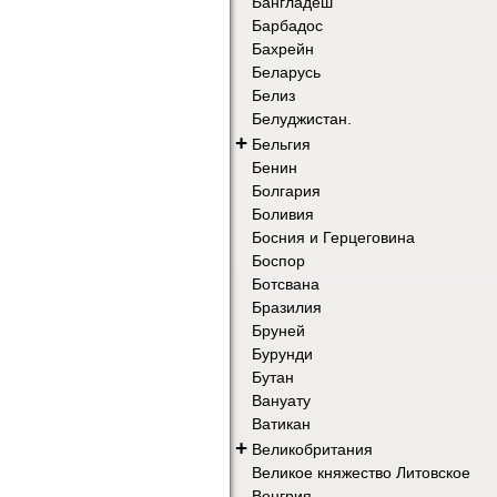
Бангладеш
Барбадос
Бахрейн
Беларусь
Белиз
Белуджистан.
+
Бельгия
Бенин
Болгария
Боливия
Босния и Герцеговина
Боспор
Ботсвана
Бразилия
Бруней
Бурунди
Бутан
Вануату
Ватикан
+
Великобритания
Великое княжество Литовское
Венгрия