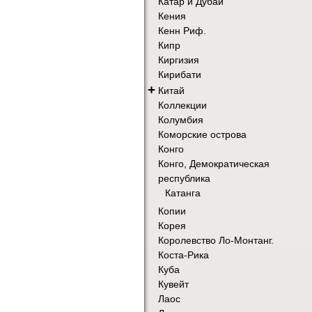
Катар и Дубай
Кения
Кенн Риф.
Кипр
Киргизия
Кирибати
+
Китай
Коллекции
Колумбия
Коморские острова
Конго
Конго, Демократическая
республика
Катанга
Копии
Корея
Королевство Ло-Монтанг.
Коста-Рика
Куба
Кувейт
Лаос