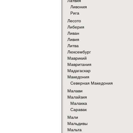
Латвия
Ливония
Рига
Лесото
Либерия
Ливан
Ливия
Литва
Люксембург
Маврикий
Мавритания
Мадагаскар
Македония
Северная Македония
Малави
Малайзия
Малакка
Саравак
Мали
Мальдивы
Мальта