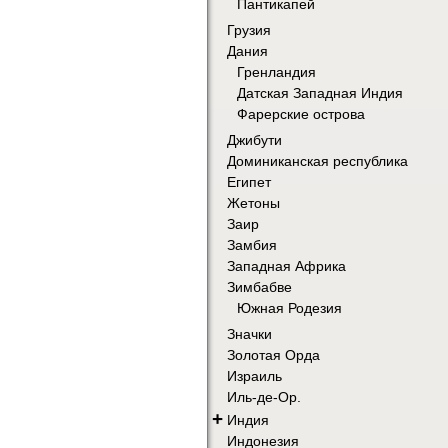
Пантикапей
Грузия
Дания
Гренландия
Датская Западная Индия
Фарерские острова
Джибути
Доминиканская республика
Египет
Жетоны
Заир
Замбия
Западная Африка
Зимбабве
Южная Родезия
Значки
Золотая Орда
Израиль
Иль-де-Ор.
+
Индия
Индонезия