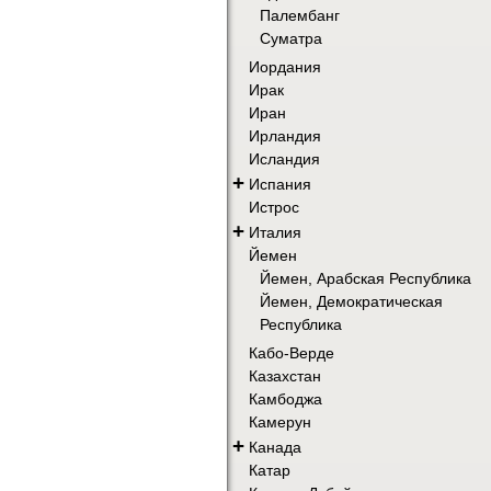
Палембанг
Суматра
Иордания
Ирак
Иран
Ирландия
Исландия
+
Испания
Истрос
+
Италия
Йемен
Йемен, Арабская Республика
Йемен, Демократическая
Республика
Кабо-Верде
Казахстан
Камбоджа
Камерун
+
Канада
Катар