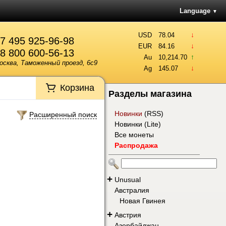
Language
▼
↓
USD
78.04
7 495 925-96-98
↓
EUR
84.16
8 800 600-56-13
↑
Au
10,214.70
осква, Таможенный проезд, 6с9
↓
Ag
145.07
Корзина
Разделы магазина
Новинки
(
RSS
)
Расширенный поиск
Новинки (Lite)
Все монеты
Распродажа
+
Unusual
Австралия
Новая Гвинея
+
Австрия
Азербайджан