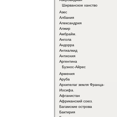
Ширванское ханство
Азес
Албания
Александрия
Алжир
Амбрайм.
Ангола
Андорра
Антиалкид
Антиохия
Аргентина
Буэнос-Айрес
Армения
Аруба
Архипелаг земля Франца-
Иосифа.
Афганистан
Африканский союз.
Багамские острова
Бактирия