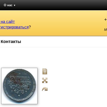
О нас
▼
+
 на сайт
гистрироваться
?
М
Контакты