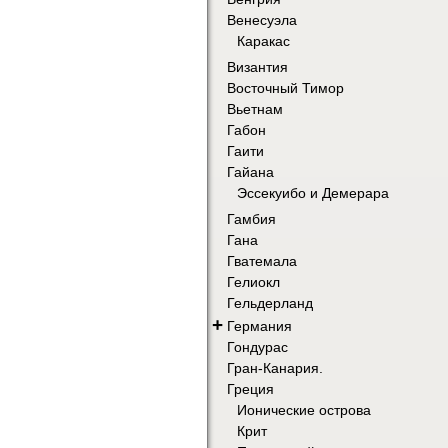
Венесуэла
Каракас
Византия
Восточный Тимор
Вьетнам
Габон
Гаити
Гайана
Эссекуибо и Демерара
Гамбия
Гана
Гватемала
Гелиокл
Гельдерланд
+
Германия
Гондурас
Гран-Канария.
Греция
Ионические острова
Крит