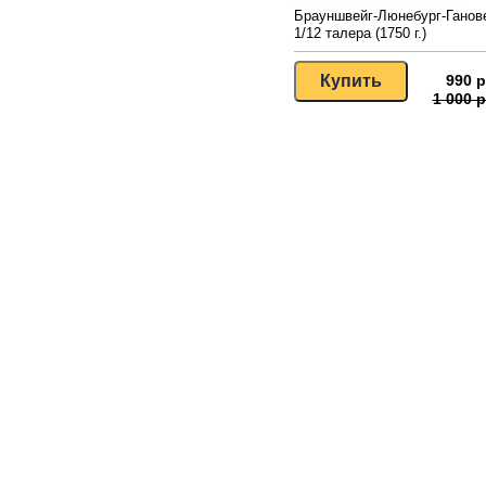
Брауншвейг-Люнебург-Ганов
1/12 талера (1750 г.)
990 р
1 000 р