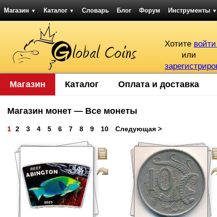
Магазин
Каталог
Словарь
Блог
Форум
Инструменты
▼
▼
▼
Хотите
войти
или
зарегистриро
Магазин
Каталог
Оплата и доставка
Магазин монет — Все монеты
1
2
3
4
5
6
7
8
9
10
Следующая >